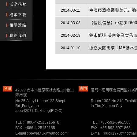
活動花絮
中國經濟擔憂與美元走強
2014-03-11
檔案下載
【個股信息】中鋁(02600
2014-03-03
相關連結
鋁市低迷 美國鋁業宣佈
2014-02-19
聯絡我們
擔憂大陸需求 LME基本
2014-01-10
台灣
廈門
42077 台中市豐原區社皮路123巷11
廈門市思明區會展南里219號
弄25號
No.25,Alley11,Lane123,Shepi
Room 1302,No.219 Exhibiti
Rd.,Fengyuan
in The,Xiamen City
area42077,Taizhong(R.O.C)
TEL : +886-4-25152156~8
TEL : +86-592-5961563
FAX : +886-4-25152155
FAX : +86-592-5971863
E-mail : power.flux@yahoo.com
E-mail : kuoli1973@hotmai