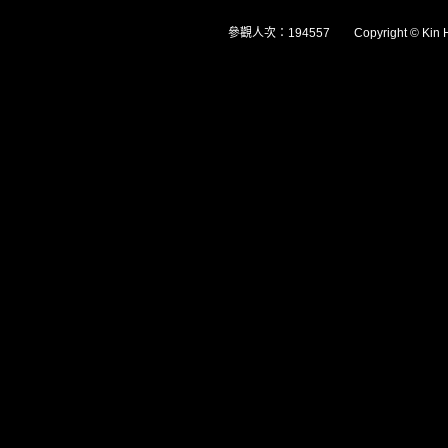
參觀人次：194557 Copyright © Kin Hsuen 